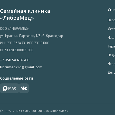
Спе
Семейная клиника
«ЛибраМед»
Взро
ООО «ЛИБРАМЕД»
Детс
ул. Красных Партизан, 1/3к6, Краснодар
Наш
ИНН 2311363473 · КПП 231101001
Тера
ОГРН 1242300021380
Пед
+7 958 541-07-66
Нев
libramedkrd@gmail.com
Детс
Социальные сети
MAX
© 2025–2026 Семейная клиника «ЛибраМед»