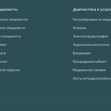
циалисты
Диагностика и услуг
слые специалисты
Ультразвуковые исследо
кие специалисты
Анализы
и специалисты
Электрокардиография
певт
Эндоскопия носоглотки
иатр
Вакцинация
ролог
Процедурный кабинет
кий невролог
Медицинские справки
Листы нетрудоспособно